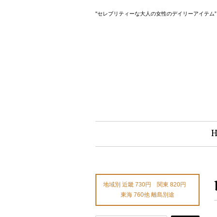
"セレブリティーな大人の女性のデイリーアイテム
地域別 近畿 730円 関東 820円
東海 760他 離島別途