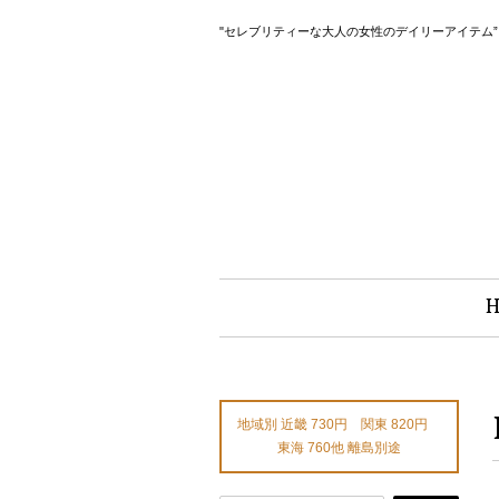
"セレブリティーな大人の女性のデイリーアイテム
地域別 近畿 730円 関東 820円
東海 760他 離島別途