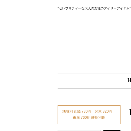
"セレブリティーな大人の女性のデイリーアイテム
地域別 近畿 730円 関東 820円
東海 760他 離島別途