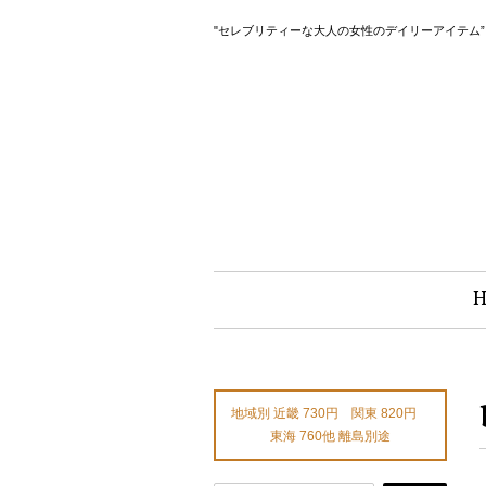
"セレブリティーな大人の女性のデイリーアイテム
地域別 近畿 730円 関東 820円
東海 760他 離島別途