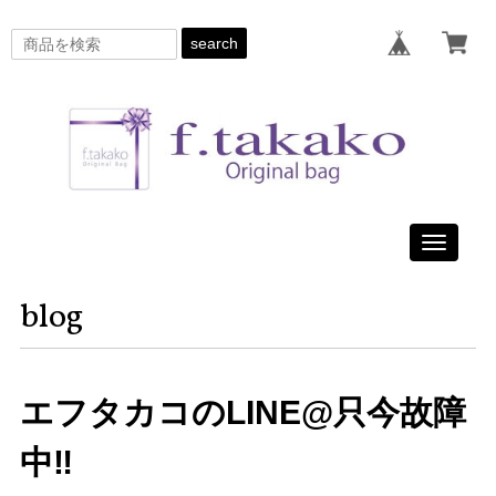
search
Toggle
navigati
blog
エフタカコのLINE@只今故障
中‼️