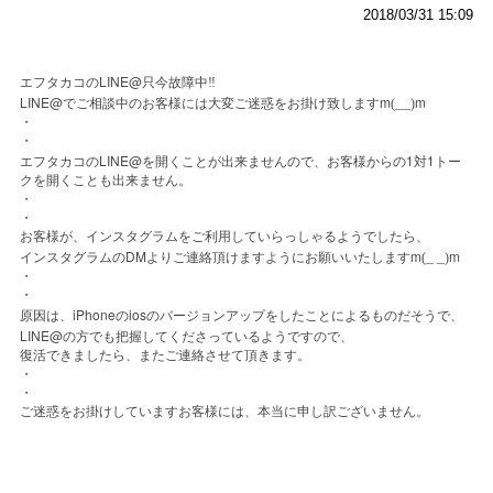
2018/03/31 15:09
LINE@
エフタカコの
只今故障中
‼️
LINE@
m
__
m
でご相談中のお客様には大変ご迷惑をお掛け致します
(
)
・
・
LINE@
1
1
エフタカコの
を開くことが出来ませんので、お客様からの
対
トー
クを開くことも出来ません。
・
・
お客様が、インスタグラムをご利用していらっしゃるようでしたら、
DM
m
_ _
m
インスタグラムの
よりご連絡頂けますようにお願いいたします
(
)
・
・
iPhone
ios
原因は、
の
のバージョンアップをしたことによるものだそうで、
LINE@
の方でも把握してくださっているようですので、
復活できましたら、またご連絡させて頂きます。
・
・
ご迷惑をお掛けしていますお客様には、本当に申し訳ございません。