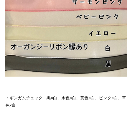
・ギンガムチェック…黒×白、水色×白、黄色×白、ピンク×白、草
色×白