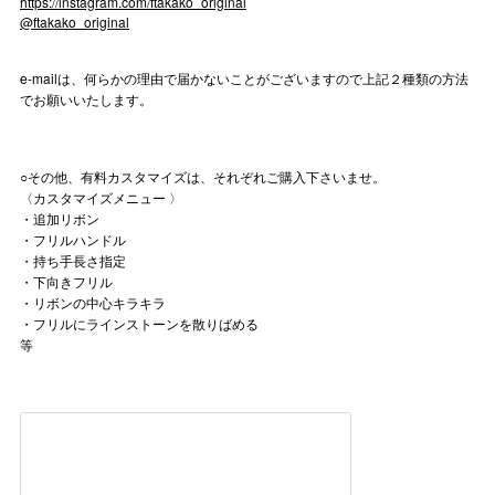
https:
instagram.com
ftakako_original
//
/
@ftakako_original
e-mailは、何らかの理由で届かないことがございますので上記２種類の方法
でお願いいたします。
○その他、有料カスタマイズは、それぞれご購入下さいませ。
〈カスタマイズメニュー 〉
・追加リボン
・フリルハンドル
・持ち手長さ指定
・下向きフリル
・リボンの中心キラキラ
・フリルにラインストーンを散りばめる
等