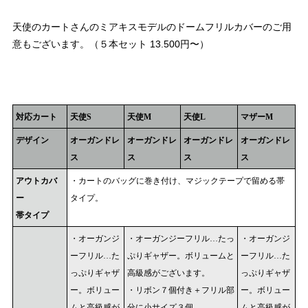
天使のカートさんのミアキスモデルのドームフリルカバーのご用
意もございます。（５本セット 13.500円〜）
対応カート
天使S
天使M
天使L
マザーM
デザイン
オーガンドレ
オーガンドレ
オーガンドレ
オーガンドレ
ス
ス
ス
ス
アウトカバ
・カートのバッグに巻き付け、マジックテープで留める帯
ー
タイプ。
帯タイプ
・オーガンジ
・オーガンジーフリル…たっ
・オーガンジ
ーフリル…た
ぷりギャザー。ボリュームと
ーフリル…た
っぷりギャザ
高級感がございます。
っぷりギャザ
ー。ボリュー
・リボン７個付き＋フリル部
ー。ボリュー
ムと高級感が
分に小サイズ３個
ムと高級感が