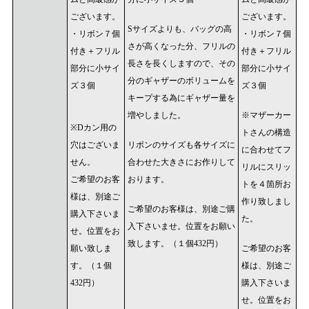
ございます。
ございます。
Sサイズよりも、バッグの高
・リボン７個
・リボン７個
さが高くなった分、フリルの
付き＋フリル
付き＋フリル
長さを長くしますので、その
部分に小サイ
部分に小サイ
分のギャザーのボリュームを
ズ３個
ズ３個
キープする為にギャザー量を
増やしました。
※マザーカー
※Dカン用の
トさんの構造
穴はございま
リボンのサイズも各サイズに
に合わせてフ
せん。
合わせた大きさにお作りして
リルにスリッ
ご希望のお客
おります。
トを４箇所お
様は、別途ご
作り致しまし
ご希望のお客様は、別途ご購
購入下さいま
た。
入下さいませ。位置をお願い
せ。位置をお
致します。（１個432円）
願い致しま
ご希望のお客
す。（１個
様は、別途ご
432円）
購入下さいま
せ。位置をお