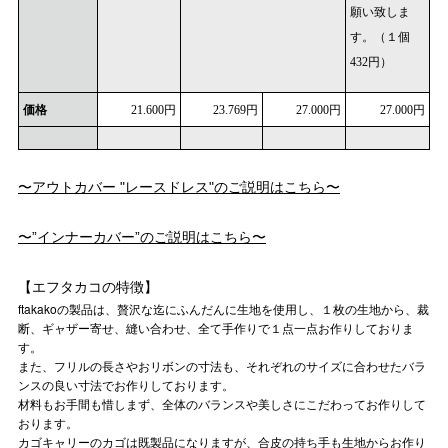
願い致しま
す。（１個
432円）
価格
21.600円
23.769円
27.000円
27.000円
〜アウトカバー "レースドレス"のご説明はこちら〜
〜”インナーカバー”のご説明はこちら〜
【エフタカコの特徴】
ftakakoの製品は、贅沢な迄にふんだんに生地を使用し、１枚の生地から、裁
断、ギャザー寄せ、縫い合わせ、全て手作りで１点一点お作りしておりま
す。
また、フリルの長さやおリボンの寸法も、それぞれのサイズに合わせたバラ
ンスの良い寸法でお作りしております。
材料もお手間も惜しまず、全体のバランスや美しさにこだわってお作りして
おります。
カゴキャリーのカゴは既製品になりますが、合皮の持ち手も生地からお作り