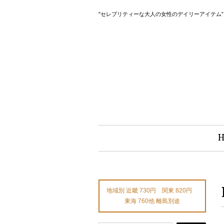
"セレブリティーな大人の女性のデイリーアイテム
地域別 近畿 730円 関東 820円
東海 760他 離島別途